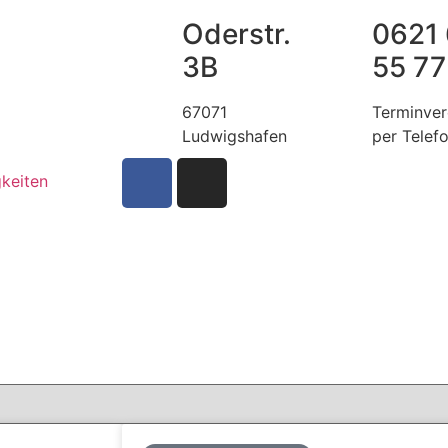
Oderstr.
0621
3B
55 77
67071
Terminver
Ludwigshafen
per Telef
keiten