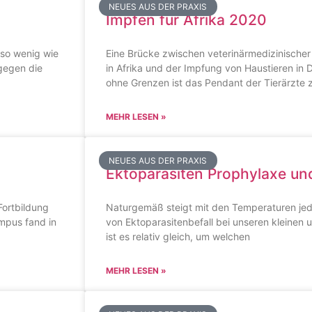
NEUES AUS DER PRAXIS
Impfen für Afrika 2020
 so wenig wie
Eine Brücke zwischen veterinärmedizinische
 gegen die
in Afrika und der Impfung von Haustieren in 
ohne Grenzen ist das Pendant der Tierärzt
MEHR LESEN »
NEUES AUS DER PRAXIS
Ektoparasiten Prophylaxe u
Fortbildung
Naturgemäß steigt mit den Temperaturen je
mpus fand in
von Ektoparasitenbefall bei unseren kleinen 
ist es relativ gleich, um welchen
MEHR LESEN »