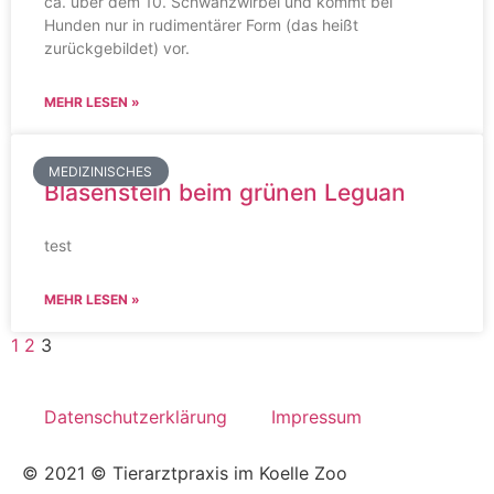
ca. über dem 10. Schwanzwirbel und kommt bei
Hunden nur in rudimentärer Form (das heißt
zurückgebildet) vor.
MEHR LESEN »
MEDIZINISCHES
Blasenstein beim grünen Leguan
test
MEHR LESEN »
1
2
3
Datenschutzerklärung
Impressum
© 2021 © Tierarztpraxis im Koelle Zoo