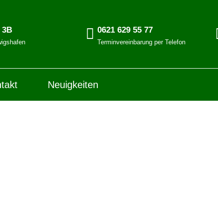
. 3B
0621 629 55 77
igshafen
Terminvereinbarung per Telefon
takt
Neuigkeiten