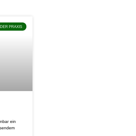
 DER PRAXIS
nbar ein
tosendem