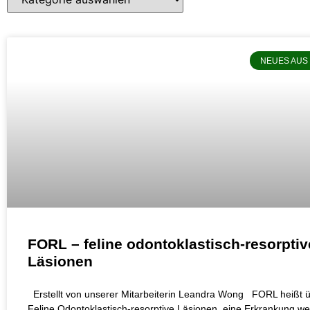
NEUES AUS
FORL – feline odontoklastisch-resorptiv
Läsionen
Erstellt von unserer Mitarbeiterin Leandra Wong FORL heißt ü
Feline Odontoklastisch-resorptive Läsionen, eine Erkrankung w