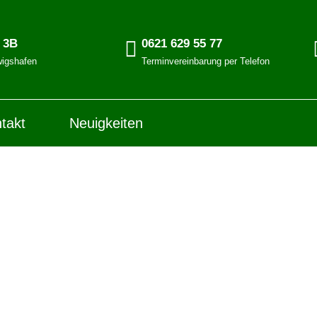
. 3B
0621 629 55 77
igshafen
Terminvereinbarung per Telefon
takt
Neuigkeiten