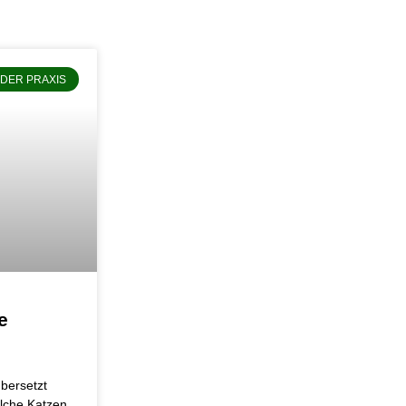
 DER PRAXIS
e
bersetzt
elche Katzen