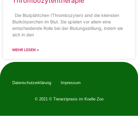
Thrombozytentherapie
Die Blutplättchen (Thrombozyten) sind die kleinsten
Blutkörperchen im Blut. Sie spielen vor allem eine
entscheidende Rolle bei der Blutungsstillung, indem sie
sich in den
MEHR LESEN »
Datenschutzerklärung
Impressum
© 2021 © Tierarztpraxis im Koelle Zoo