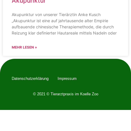
Akupunktur
Akupunktur von unserer Tierärztin Anke Kusch
„Akupunktur ist eine auf jahrtausende alter Empirie
aufbauende chinesische Therapiemethode, die durch
Reizung klar definierter Hautareale mittels Nadeln oder
MEHR LESEN »
Datenschutzerklärung
Impressum
© 2021 © Tierarztpraxis im Koelle Zoo