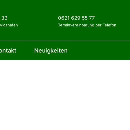
. 3B
0621 629 55 77
wigshafen
Terminvereinbarung per Telefon
ontakt
Neuigkeiten
© 2021 © Tierarztpraxis im Koelle Zoo