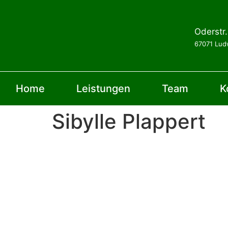
Oderstr
67071 Lud
Home
Leistungen
Team
K
Sibylle Plappert
Datenschutzerklärung
Impressum