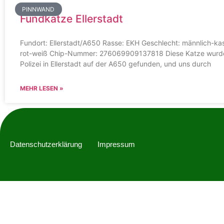
PINNWAND
Fundkatze Ellerstadt
Fundort: Ellerstadt/A650 Rasse: EKH Geschlecht: männlich-kast
rot-weiß Chip-Nummer: 276069909137818 Diese Katze wurd
Polizei in Ellerstadt auf der A650 gefunden, und uns durch
MEHR LESEN »
Datenschutzerklärung
Impressum