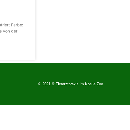
riert Farbe:
e von der
© 2021 © Tierarztpraxis im Koelle Zoo